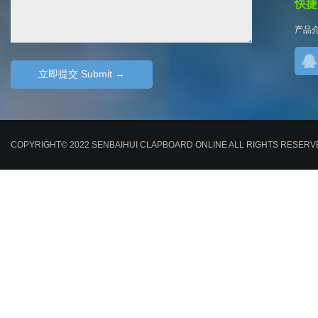
快捷导
产品
COPYRIGHT© 2022 SENBAIHUI CLAPBOARD ONLINE ALL RIGHTS RESE