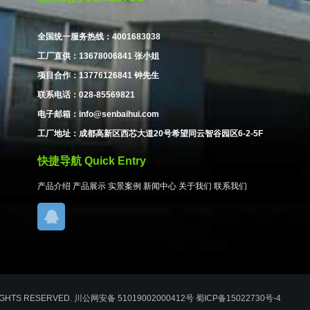
全国统一服务热线：4001683038
工厂直供：13678006841 张小姐
项目合作：13776126841 钟先生
联系电话：028-85569821
电子邮箱：info@senbaihui.com
工厂地址：成都高新区西芯大道20号希望同云智谷园区6-2-5F
快捷导航 Quick Entry
产品介绍
产品展示
实景案例
新闻中心
关于我们
联系我们
 RIGHTS RESERVED. 川公网安备 51019002000412号 蜀ICP备15022730号-4